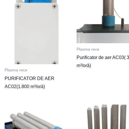
Plasma rece
Purificator de aer AC03( 
m³/oră)
Plasma rece
PURIFICATOR DE AER
AC02(1.800 m³/oră)