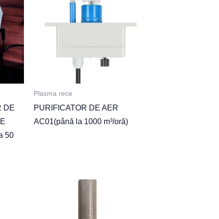
Plasma rece
R DE
PURIFICATOR DE AER
RE
AC01(până la 1000 m³/oră)
a 50