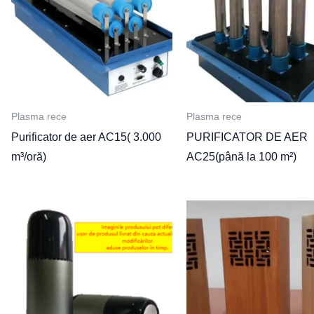
Plasma rece
Plasma rece
Purificator de aer AC15( 3.000
PURIFICATOR DE AER
m³/oră)
AC25(până la 100 m²)