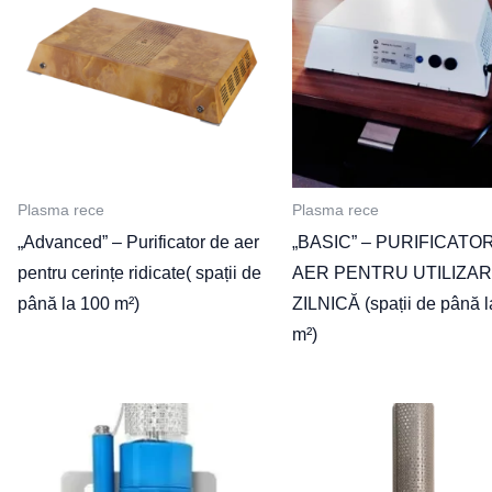
Plasma rece
Plasma rece
„Advanced” – Purificator de aer
„BASIC” – PURIFICATO
pentru cerințe ridicate( spații de
AER PENTRU UTILIZA
până la 100 m²)
ZILNICĂ (spații de până l
m²)