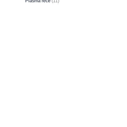
Plasma rece
11